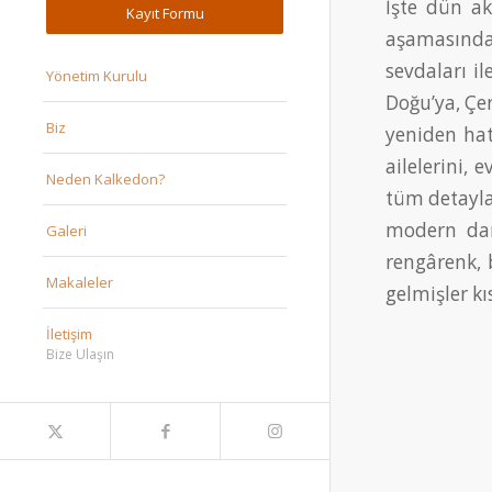
İşte dün ak
Kayıt Formu
aşamasında
sevdaları i
Yönetim Kurulu
Doğu’ya, Çe
Biz
yeniden hatı
ailelerini, 
Neden Kalkedon?
tüm detayla
modern dans
Galeri
rengârenk, b
Makaleler
gelmişler k
İletişim
Bize Ulaşın