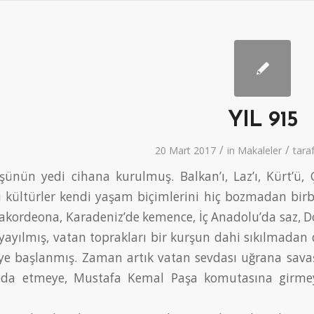
YIL 915
/
/
20 Mart 2017
in
Makaleler
tara
şünün yedi cihana kurulmuş. Balkan’ı, Laz’ı, Kürt’ü, 
 kültürler kendi yaşam biçimlerini hiç bozmadan birb
akordeona, Karadeniz’de kemence, İç Anadolu’da saz, Do
yayılmış, vatan toprakları bir kurşun dahi sıkılmadan
ye başlanmış. Zaman artık vatan sevdası uğrana sava
feda etmeye, Mustafa Kemal Paşa komutasına girme