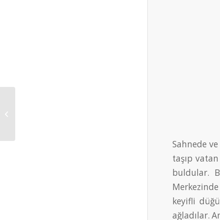
LASTİK
Sahnede ve 
taşıp vatan
buldular. B
Merkezinde 
keyifli düğ
ağladılar. A