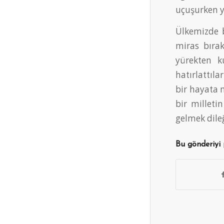
uçuşurken yi
Ülkemizde b
miras bırak
yürekten k
hatırlattıl
bir hayata m
bir milleti
gelmek dileğ
Bu gönderiyi