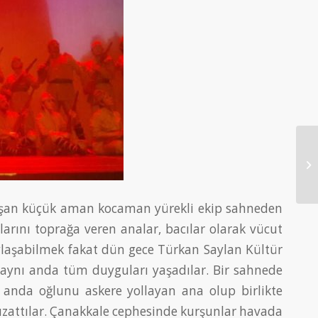
luşan küçük aman kocaman yürekli ekip sahneden
larını toprağa veren analar, bacılar olarak vücut
paylaşabilmek fakat dün gece Türkan Saylan Kültür
a aynı anda tüm duyguları yaşadılar. Bir sahnede
 anda oğlunu askere yollayan ana olup birlikte
l uzattılar. Çanakkale cephesinde kurşunlar havada