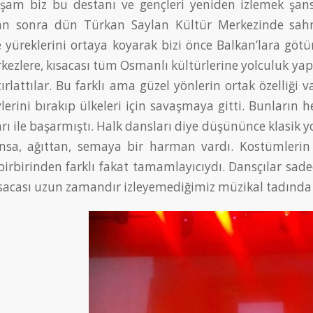
şam biz bu destanı ve gençleri yeniden izlemek şan
n sonra dün Türkan Saylan Kültür Merkezinde sahne
le yüreklerini ortaya koyarak bizi önce Balkan’lara göt
rkezlere, kısacası tüm Osmanlı kültürlerine yolculuk yap
rlattılar. Bu farklı ama güzel yönlerin ortak özelliği v
evlerini bırakıp ülkeleri için savaşmaya gitti. Bunların
rı ile başarmıştı. Halk dansları diye düşününce klasik 
a, ağıttan, semaya bir harman vardı. Kostümlerin ge
irbirinden farklı fakat tamamlayıcıydı. Dansçılar sadece
ısacası uzun zamandır izleyemediğimiz müzikal tadında 