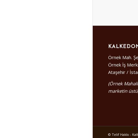
KALKEDON
Örnek Mah. Şe
Örnek İş Merk
Ataşehir / İst
(Örnek Mahall
marketin üstü
© Telif Hakkı - K