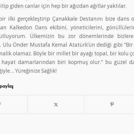
tip giden canlar için hep bir ağızdan ağıtlar yaktılar.
ir ilki gerçekleştirip Çanakkale Destanını bize dans 
an Kalkedon Dans ekibini, yöneticilerini, gönüllüleri
utluyorum. Ülkemizin bu zor dönemlerinde bizlere
ar. Ulu Önder Mustafa Kemal Atatürk’ün dediği gibi “
alik olamaz. Böyle bir millet bir ayağı topal, bir kolu ço
n hayat damarlarından biri kopmuş olur.” bu güzel da
iyle… Yüreğinize Sağlık!
 paylaş