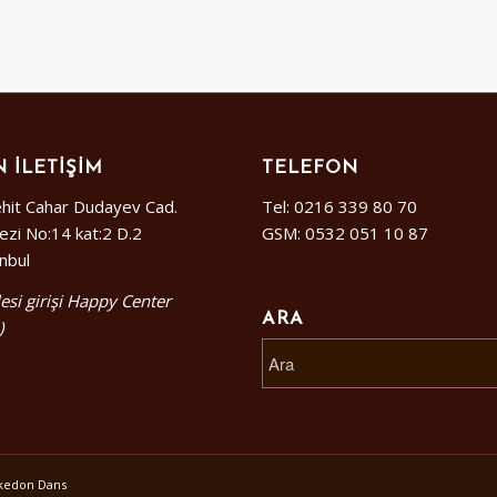
 İLETIŞIM
TELEFON
hit Cahar Dudayev Cad.
Tel: 0216 339 80 70
ezi No:14 kat:2 D.2
GSM: 0532 051 10 87
anbul
esi girişi Happy Center
ARA
)
alkedon Dans