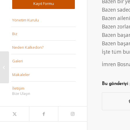
Bazen bir ye
Kayıt Formu
Bazen sadec
Bazen aileni
Yönetim Kurulu
Bazen zorlan
Biz
Bazen başar
Bazen başarı
Neden Kalkedon?
İşte tüm bu
Galeri
İmren Bosna
MUHTEŞEM KALKEDON
GECESİ
Makaleler
Bu gönderiyi
İletişim
Bize Ulaşın