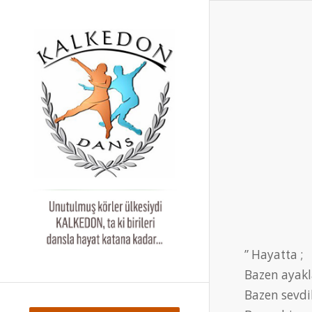
” Hayatta ;
Bazen ayakla
Bazen sevdik