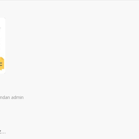
fından
admin
iz…