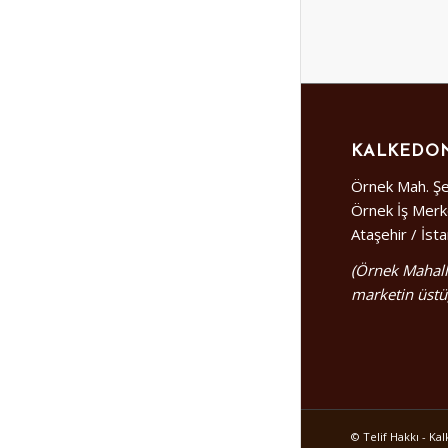
KALKEDON
Örnek Mah. Şe
Örnek İş Merk
Ataşehir / İst
(Örnek Mahall
marketin üstü
© Telif Hakkı - K