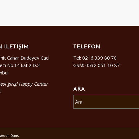
 İLETIŞIM
TELEFON
hit Cahar Dudayev Cad.
Tel: 0216 339 80 70
ezi No:14 kat:2 D.2
GSM: 0532 051 10 87
anbul
esi girişi Happy Center
ARA
)
alkedon Dans