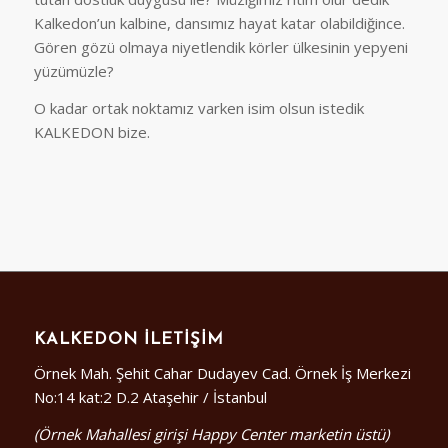
Kalkedon’un kalbine, dansımız hayat katar olabildiğince.
Gören gözü olmaya niyetlendik körler ülkesinin yepyeni
yüzümüzle?
O kadar ortak noktamız varken isim olsun istedik
KALKEDON bize.
KALKEDON İLETIŞIM
Örnek Mah. Şehit Cahar Dudayev Cad. Örnek İş Merkezi
No:14 kat:2 D.2 Ataşehir / İstanbul
(Örnek Mahallesi girişi Happy Center marketin üstü)