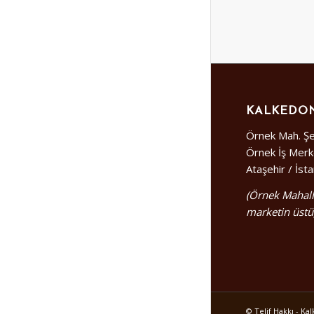
KALKEDON
Örnek Mah. Şe
Örnek İş Merk
Ataşehir / İst
(Örnek Mahall
marketin üstü
© Telif Hakkı - K