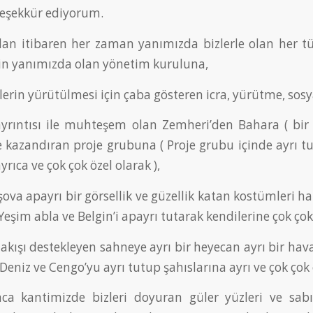
teşekkür ediyorum.
an itibaren her zaman yanımızda bizlerle olan her tür
in yanımızda olan yönetim kuruluna,
şlerin yürütülmesi için çaba gösteren icra, yürütme, sos
yrıntısı ile muhteşem olan Zemheri’den Bahara ( bir d
 kazandıran proje grubuna ( Proje grubu içinde ayrı 
yrıca ve çok çok özel olarak ),
şova apayrı bir görsellik ve güzellik katan kostümleri 
Yeşim abla ve Belgin’i apayrı tutarak kendilerine çok çok 
akışı destekleyen sahneye ayrı bir heyecan ayrı bir hav
 Deniz ve Cengo’yu ayrı tutup şahıslarına ayrı ve çok çok 
a kantimizde bizleri doyuran güler yüzleri ve sabı