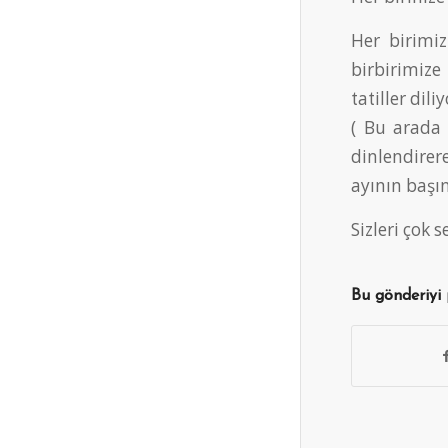
Her birimiz
birbirimize 
tatiller dil
( Bu arada 
dinlendirer
ayının başın
Sizleri çok 
Bu gönderiyi