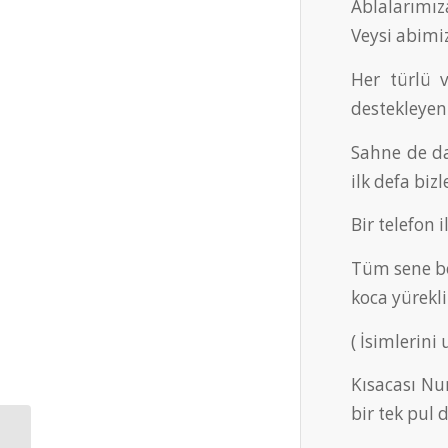
Ablalarımız
Veysi abimiz
Her türlü v
destekleyen
Sahne de da
ilk defa biz
Bir telefon
Tüm sene bo
koca yürekl
( İsimlerin
Kısacası Nu
bir tek pul