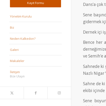
Kayıt Formu
Dans’a çok 
Sene başınd
Yönetim Kurulu
gidermek iç
Biz
Dernek içi i
Neden Kalkedon?
Bence her a
derneğimize
Galeri
ve Semih’e a
Makaleler
Sahnede ki 
İletişim
Nazlı Nigar 
Bize Ulaşın
Sahne de ki 
ekibi içinde
Sene boyunc