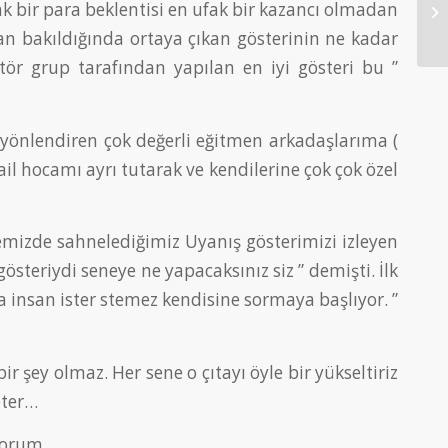
fak bir para beklentisi en ufak bir kazancı olmadan
dan bakıldığında ortaya çıkan gösterinin ne kadar
ör grup tarafından yapılan en iyi gösteri bu ”
e yönlendiren çok değerli eğitmen arkadaşlarıma (
l hocamı ayrı tutarak ve kendilerine çok çok özel
mizde sahnelediğimiz Uyanış gösterimizi izleyen
steriydi seneye ne yapacaksınız siz ” demişti. İlk
ra insan ister stemez kendisine sormaya başlıyor. ”
r şey olmaz. Her sene o çıtayı öyle bir yükseltiriz
eter…
yorum.