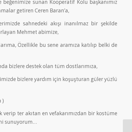
nde beğenimize sunan Kooperatif Kolu başkanımız
mamalar getiren Ceren Baran’a,
terimizde sahnedeki akışı inanılmaz bir şekilde
zırlayan Mehmet abimize,
arıma, Özellikle bu sene aramıza katılıp belki de
nda bizlere destek olan tüm dostlarımıza,
mizde bizlere yardım için koşuşturan güler yüzlü
 )
k verip ter akıtan en vefakarımızdan bir kostüme
erimi sunuyorum…