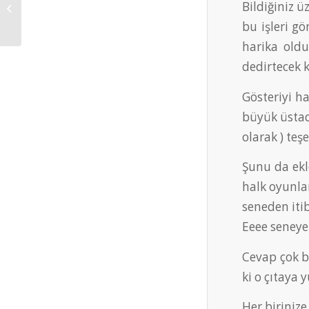
Bir Yemekli Gecemiz
Bildiğiniz ü
Daha Böyle Geçti…
bu işleri g
harika oldu
dedirtecek k
Gösteriyi h
büyük üstad
olarak ) te
Şunu da ekl
halk oyunlar
seneden itib
Eeee seneye 
Cevap çok ba
ki o çıtaya
Her biriniz