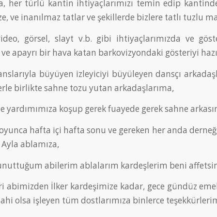
a, her türlü kantin ihtiyaçlarımızı temin edip kanti
e, ve inanılmaz tatlar ve şekillerde bizlere tatlı tuzlu 
ideo, görsel, slayt v.b. gibi ihtiyaçlarımızda ve gös
 ve apayrı bir hava katan barkovizyondaki gösteriyi ha
nslarıyla büyüyen izleyiciyi büyüleyen dansçı arkadaşl
lerle birlikte sahne tozu yutan arkadaşlarıma,
 ile yardımımıza koşup gerek fuayede gerek sahne arkası
yunca hafta içi hafta sonu ve gereken her anda derneği
i Ayla ablamıza,
i unuttuğum abilerim ablalarım kardeşlerim beni affetsin
ri abimizden İlker kardeşimize kadar, gece gündüz eme
 dahi olsa işleyen tüm dostlarımıza binlerce teşekkürl