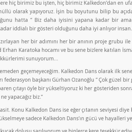
zere hiç birimiz bu işten, hiç birimiz Kalkedon’dan en u
önüllü olarak yapıyoruz. İşin bu boyutunu bilip bu açı
ğunu hatta ” Biz daha iyisini yapana kadar bir amat
adar iddialı bir gösteri olduğunu daha iyi anlıyor insan.
azırlayan her bir adımını her bir anının proje grubu il
 Erhan Karatoka hocamı ve bu sene bizlere katılan İsmai
şekkürlerimi sunuyorum…
emeden geçemeyeceğim. Kalkedon Dans olarak ilk sene
ı federasyon başkanı Gürhan Ozanoğlu ” Çok güzel bir gö
aren çıtayı öyle bir yükseltiyoruz ki her gösteriden son
ne yapacağız biz.”
sit. Konu Kalkedon Dans ise eğer çıtanın seviyesi diye bi
 yükselmeye sadece Kalkedon Dans’ın gücü ve hayalleri y
e kucak dolusu sarılıyorum ve binlerce kere teşekkür edi