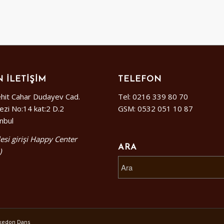
 İLETIŞIM
TELEFON
hit Cahar Dudayev Cad.
Tel: 0216 339 80 70
ezi No:14 kat:2 D.2
GSM: 0532 051 10 87
anbul
esi girişi Happy Center
ARA
)
alkedon Dans